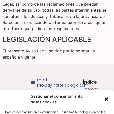
Legal, así como de las reclamaciones que puedan
derivarse de su uso, todas las partes intervinientes se
someten a los Jueces y Tribunales de la provincia de
Barcelona, renunciando de forma expresa a cualquier
otro fuero que pudiera corresponderles.
LEGISLACIÓN APLICABLE
El presente Aviso Legal se rige por la normativa
española vigente.
Email:
Índice
info@aylinctpsicologia.com
Sobre mí
Teléfono:
Legal
Servicios
Gestionar el consentimiento
644719601
de las cookies
Política de
Especialidades
cookies (UE)
Contacto
Para ofrecer las mejores experiencias, utilizamos tecnologías como las